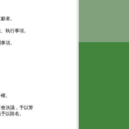
貢獻者。
法、執行事項。
關事項。
一權。
事會決議，予以警
議予以除名。