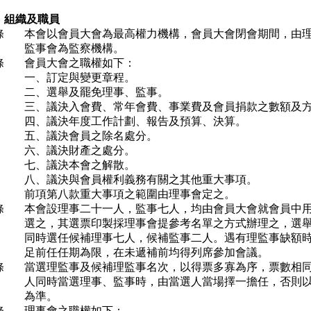
 組織及職員
條
本會以會員大會為最高權力機構，會員大會閉會期間，由
監事會為監察機構。
條
會員大會之職權如下：
一、訂定與變更章程。
二、選舉及罷免理事、監事。
三、議決入會費、常年會費、事業費及會員捐款之數額及
四、議決年度工作計劃、報告及預算、決算。
五、議決會員之除名處分。
六、議決財產之處分。
七、議決本會之解散。
八、議決與會員權利義務有關之其他重大事項。
前項第八款重大事項之範圍由理事會定之。
條
本會設理事二十一人，監事七人，均由會員大會就會員中
選之，其選票印製採理事會提參考名單之方式辦理之，選
同時選任候補理事七人，候補監事二人。遇有理監事缺額
足前任任期為限，在未遞補前均得列席參加會議。
條
當選理監事及候補理監事名次，以得票多寡為序，票數相
人同時當選理事、監事時，由當選人當場擇一擔任，否則
為準。
條
理事會之職權如下：