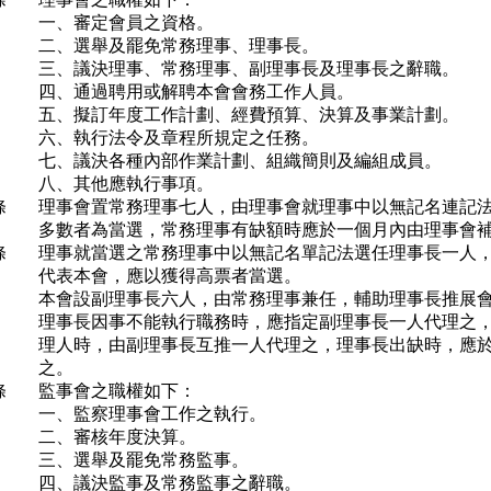
一、審定會員之資格。
二、選舉及罷免常務理事、理事長。
三、議決理事、常務理事、副理事長及理事長之辭職。
四、通過聘用或解聘本會會務工作人員。
五、擬訂年度工作計劃、經費預算、決算及事業計劃。
六、執行法令及章程所規定之任務。
七、議決各種內部作業計劃、組織簡則及編組成員。
八、其他應執行事項。
條
理事會置常務理事七人，由理事會就理事中以無記名連記
多數者為當選，常務理事有缺額時應於一個月內由理事會
條
理事就當選之常務理事中以無記名單記法選任理事長一人
代表本會，應以獲得高票者當選。
本會設副理事長六人，由常務理事兼任，輔助理事長推展
理事長因事不能執行職務時，應指定副理事長一人代理之
理人時，由副理事長互推一人代理之，理事長出缺時，應
之。
條
監事會之職權如下：
一、監察理事會工作之執行。
二、審核年度決算。
三、選舉及罷免常務監事。
四、議決監事及常務監事之辭職。