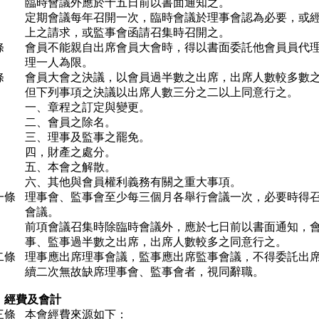
臨時會議外應於十五日前以書面通知之。
定期會議每年召開一次，臨時會議於理事會認為必要，或
上之請求，或監事會函請召集時召開之。
條
會員不能親自出席會員大會時，得以書面委託他會員員代
理一人為限。
條
會員大會之決議，以會員過半數之出席，出席人數較多數
但下列事項之決議以出席人數三分之二以上同意行之。
一、章程之訂定與變更。
二、會員之除名。
三、理事及監事之罷免。
四，財產之處分。
五、本會之解散。
六、其他與會員權利義務有關之重大事項。
一條
理事會、監事會至少每三個月各舉行會議一次，必要時得
會議。
前項會議召集時除臨時會議外，應於七日前以書面通知，
事、監事過半數之出席，出席人數較多之同意行之。
二條
理事應出席理事會議，監事應出席監事會議，不得委託出
續二次無故缺席理事會、監事會者，視同辭職。
 經費及會計
三條
本會經費來源如下：