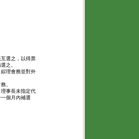
法互選之，以得票
補選之。
，綜理會務並對外
會務。
，理事長未指定代
於一個月內補選