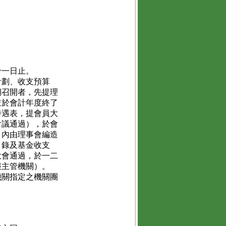
十一日止。
計劃、收支預算
期召開者，先提理
並於會計年度終了
待遇表，提會員大
會議通過），於會
月內由理事會編造
目錄及基金收支
大會通過，於一二
報主管機關）。
機關指定之機關團