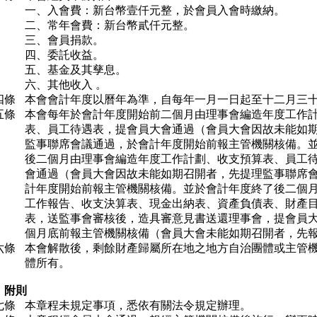
一、入會費：新台幣壹仟元整，於會員入會時繳納。
二、常年會費：新台幣貳仟元整。
三、會員捐款。
四、委託收益。
五、基金及其孳息。
六、其他收入 。
四條
本會會計年度以曆年為準，自每年一月一日起至十二月三
五條
本會每年於會計年度開始前二個月由理事會編造年度工作
表、員工待遇表，提會員大會通過（會員大會因故未能如
監事聯席會議通過，於會計年度開始前報主管機關核備。
後二個月由理事會編造年度工作計劃、收支預算表、員工
會通過（會員大會因故未能如期召開者，先提理監事聯席
計年度開始前報主管機關核備。並於會計年度終了後二個
工作報告、收支決算表、現金出納表、資產負債表、財產
表，送監事會審核後，造具審意見書送還理事會，提會員
個月底前報主管機關核備（會員大會未能如期召開者，先
六條
本會解散後，剩餘財產歸屬所在地之地方自治團體或主管
體所有。
 附則
七條
本章程未規定事項，悉依有關法令規定辦理。