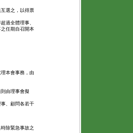
法互選之，以得票
。
得超過全體理事、
事之任期自召開本
處理本會事務，由
簡則由理事會擬
理事、顧問各若干
集時除緊急事故之