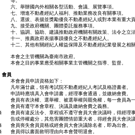
等。
六、舉辦國內外相關各型活動、會議、展覽事項。
七、增進不動產經紀人福利、推動業務改良有關事項。
八、選拔、表揚並獎勵優良不動產經紀人或對本業有重大
九、接受政府機關、團體委託服務事項。
十、協調、協助、建議推動政府機關有關政策、法令之立
十一、推薦政府表揚事蹟優良之不動產經紀人。
十二、其他有關經紀人權益保障及不動產經紀業發展之相
本會之主管機關為臺南市政府。
本會之目的事業應受相關事業主管機關之指導、監督。
 會員
本會會員申請資格如下：
凡年滿廿歲，領有考試院不動產經紀人考試及格證書者。
申請時應填具入會申請書，經理事會通過，並繳納會費。
會員有表決權、選舉權、被選舉權與罷免權，每一會員為
會員有遵守本會章程、決議及繳納會費之義務。
條
會員有違反法令、章程或不遵守會員大會決議時，得經理
告或停權處分，其危害團體情節重大者，得經會員大會決
條
會員喪失會員資格或經會員大會決議除名者，即為出會。
條
會員得以書面敘明理由向本會聲明退會。