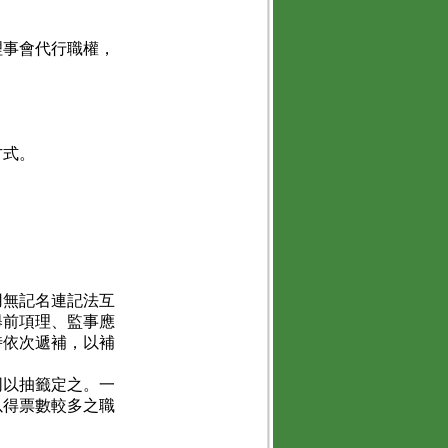
理事會代行職權，
方式。
用無記名連記法互
舉前項理、監事應
時依次遞補，以補
同以抽籤定之。一
以得票數較多之職