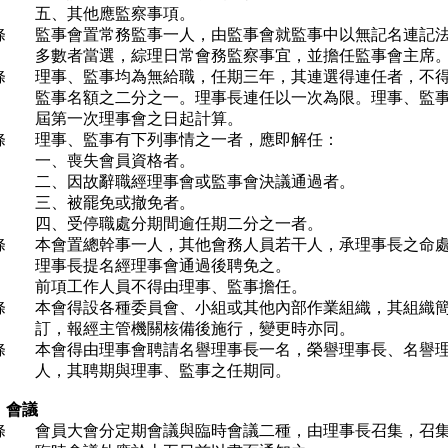
五、其他應監察事項。
條
監事會置常務監事一人，由監事會就監事中以無記名連記
多數者當選，綜理日常會務監察事宜，並擔任監事會主席
條
理事、監事均為無給職，任期三年，其連選得連任者，不
監事名額之二分之一。理事長連任以一次為限。理事、監
屆第一次理事會之日起計算。
條
理事、監事有下列事情之一者，應即解任：
一、喪失會員資格者。
二、因故辭職經理事會或監事會決議通過者。
三、被罷免或撤免者。
四、受停職處分期間逾任期二分之一者。
條
本會置總幹事一人，其他會務人員若干人，承理事長之命
理事長提名經理事會通過後聘免之。
前項工作人員不得由理事、監事擔任。
條
本會得設各種委員會、小組或其他內部作業組織，其組織
訂，報經主管機關核備後施行，變更時亦同。
條
本會得由理事會聘請名譽理事長一名，榮譽理事長、名譽
人，其聘期與理事、監事之任期同。
 會議
條
會員大會分定期會議與臨時會議二種，由理事長召集，召