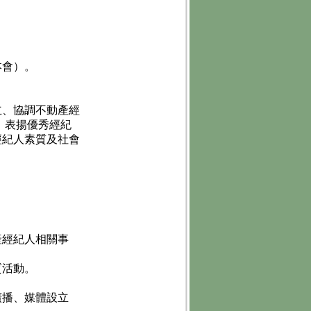
本會）。
立、協調不動產經
、表揚優秀經紀
經紀人素質及社會
。
產經紀人相關事
質活動。
廣播、媒體設立