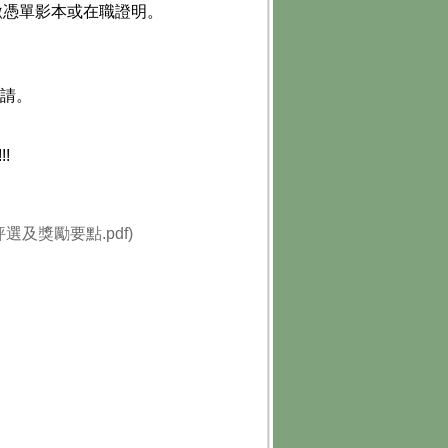
憑單影本或在職證明。
申請。
!!
及獎勵要點.pdf)