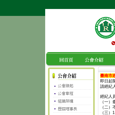
臺南市
空白
回首頁
公會介紹
即日起開
請經紀
經紀人
（一）
（二）
（三）