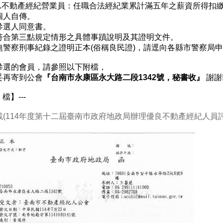
動產經紀營業員：任職合法經紀業累計滿五年之薪資所得扣繳
個人自傳。
參選人同意書。
符合第三點規定情形之具體事蹟說明及其證明文件。
無警察刑事紀錄之證明正本(俗稱良民證)，請逕向各縣市警察局
參選的會員，請參照以下附檔，
妥再寄到公會
『台南市永康區永大路二段1342號，秘書收』
謝謝!
 檔】---
(114年度第十二屆臺南巿政府地政局辦理優良不動產經紀人員評選