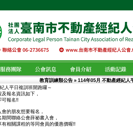
教育訓練類公告
» 114年05月 不動產經紀
經紀人平日複訓班開跑囉～
服務團隊
公會訊息
會員介紹
活動紀錄
程及報名資訊如下，
可報名!!
入會的朋友想要報名，
名期間聯絡公會薛祕書入會，
享有相關課程的等同會員的優惠價喔!!