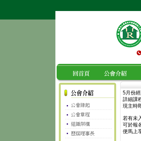
5月份
空白
回首頁
公會介紹
詳細課
現主時即
若有未
可於報
便馬上