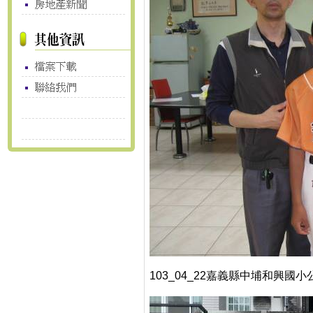
103_04_22嘉義縣中埔和興國小