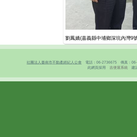
劉鳳嬌(嘉義縣中埔鄉深坑內灣9號)1
社團法人臺南市不動產經紀人公會
電話：06-2736675 傳真：0
此網頁採用
吉便屋系統
建議1