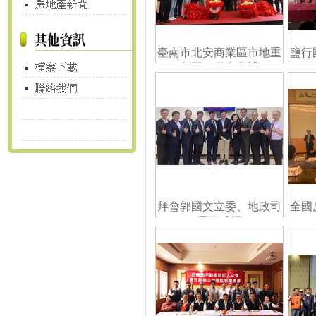
臺南市北安商業區市地重
鹽行
劃工程動土典禮
拜會郭國文立委、地政司
全國
長王成機